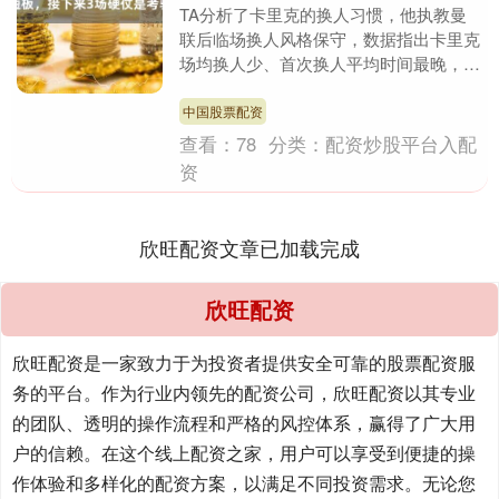
TA分析了卡里克的换人习惯，他执教曼
联后临场换人风格保守，数据指出卡里克
场均换人少、首次换人平均时间最晚，习
惯保持阵容稳定而不急于调整，这一特点
延续自他执教米德....
中国股票配资
查看：
78
分类：
配资炒股平台入配
资
欣旺配资文章已加载完成
欣旺配资
欣旺配资是一家致力于为投资者提供安全可靠的股票配资服
务的平台。作为行业内领先的配资公司，欣旺配资以其专业
的团队、透明的操作流程和严格的风控体系，赢得了广大用
户的信赖。在这个线上配资之家，用户可以享受到便捷的操
作体验和多样化的配资方案，以满足不同投资需求。无论您