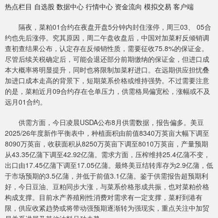
热点栏目 自选股 数据中心 行情中心 资金流向 模拟交易 客户端
隔夜，菜粕01合约在夜盘开盘5分钟内封住涨停，周三03、 05合
约也先后涨停。究其原因，周二午盘收盘后，中国对加菜籽反倾销调
查初查结果公布，认定存在反倾销性质，需要征收75.8%的保证金。
尽管后续关税确定后，可能会退还部分前期缴纳的保证金，但进口成
本大概率将明显提升，同时也将限制加菜籽进口。在远期供应担忧叠
加进口成本走高的背景下，短期菜系价格或维持强势。不过需要注意
的是，菜粕近月09合约存在仓单压力，供需格局偏宽松，涨幅或不及
远月01合约。
供需方面，今日凌晨USDA公布8月供需数据，报告偏多。美豆
2025/26年度新作平衡表中，种植面积由前值8340万英亩大幅下调至
8090万英亩，收获面积从8250万英亩下调至8010万英亩，产量预期
从43.35亿蒲下调至42.92亿蒲。需求方面，压榨维持25.4亿蒲不变，
出口由17.45亿蒲下调至17.05亿蒲。最终美豆结转库存为2.9亿蒲，低
于市场预期的3.5亿蒲，并低于前值3.1亿蒲。鉴于供需报告超预期利
好，今日豆油、豆粕同步大涨，与菜系价格形成共振，也对菜粕价格
构成支撑。目前水产养殖刚性消费对需求有一定支撑，菜籽到港有
限，供应收紧趋势或将带动强预期逐渐转为强现实，重点关注中加贸