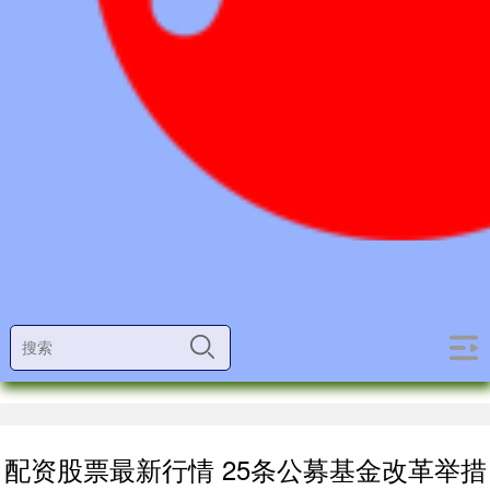
配资股票最新行情 25条公募基金改革举措