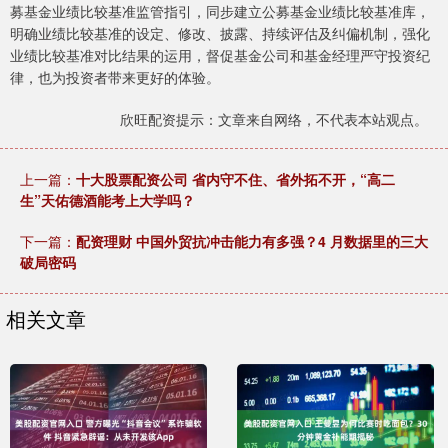
募基金业绩比较基准监管指引，同步建立公募基金业绩比较基准库，
明确业绩比较基准的设定、修改、披露、持续评估及纠偏机制，强化
业绩比较基准对比结果的运用，督促基金公司和基金经理严守投资纪
律，也为投资者带来更好的体验。
欣旺配资提示：文章来自网络，不代表本站观点。
上一篇：
十大股票配资公司 省内守不住、省外拓不开，“高二
生”天佑德酒能考上大学吗？
下一篇：
配资理财 中国外贸抗冲击能力有多强？4 月数据里的三大
破局密码
相关文章