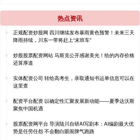
热点资讯
正规配资炒股网 四川继续发布暴雨黄色预警！未来三天
降雨持续，川东一带将赶上“末班车”
炒股股票配资网站 马斯克公开感谢美光！给的内存价格
还算厚道
实体配资公司 转给高考生，录取通知书运单信息可以在
这里查
配资平台配资 以确定性汇聚发展新动能——夏季达沃斯
聚焦中国机遇
股票配资网平台 导演陆川自研AI写剧本：AI编剧最大优
势是任劳任怨 不会翻白眼闹脾气跑路