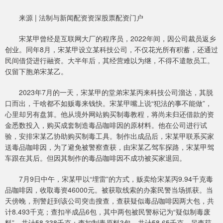
来源 | 法制与新闻配资资深股票配资门户
宋某甲曾经是互联网大厂的程序员，2022年间，因公司裁员返乡
创业。同年8月，宋某甲设立某科技公司，不仅花光所有积蓄，还通过
民间借贷进行融资。大半年后，其经营难以为继，不得不遣散员工。
仅留下胞弟宋某乙。
2023年7月的一天，宋某甲的堂弟宋某丙来科技公司溜达，其脱
口而出，干啥都不如贩毒来钱快。宋某甲嘴上说“犯法的事不能做”，
心里却另有盘算。他从境外网站购买制毒教程，将尚未归还借款的资
金悉数投入，购买成套制造毒品咖啡因的原材料。他在公司进行试
验，安排宋某乙协助购买制毒工具。制作出成品后，宋某甲联系买家
送毒品咖啡因，为了避免被警察查获，由宋某乙驾车探路，宋某甲驾
车跟在其后。但因其制作的毒品咖啡因不成功被买家退回。
7月9日中午，宋某甲以“埋雷”的方式，贩卖给宋某丙9.94千克毒
品咖啡因，收取毒资46000元。被获取线索的办案民警当场抓获。当
天傍晚，刑警赶到该公司突击搜查，查获疑似毒品咖啡因两大包，共
计8.493千克；查扣半成品6包，其中两包被民警标记为“疑似制毒废
料”，共计58.338千克；查扣制毒原料3包，共计58.65千克。另查获